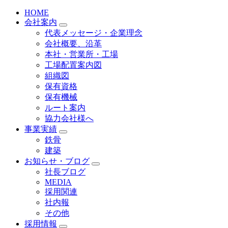
HOME
会社案内
代表メッセージ・企業理念
会社概要、沿革
本社・営業所・工場
工場配置案内図
組織図
保有資格
保有機械
ルート案内
協力会社様へ
事業実績
鉄骨
建築
お知らせ・ブログ
社長ブログ
MEDIA
採用関連
社内報
その他
採用情報