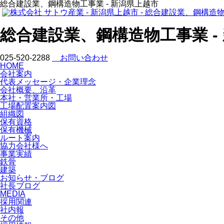
総合建設業、鋼構造物工事業 - 新潟県上越市
総合建設業、鋼構造物工事業 -
025-520-2288
お問い合わせ
HOME
会社案内
代表メッセージ・企業理念
会社概要、沿革
本社・営業所・工場
工場配置案内図
組織図
保有資格
保有機械
ルート案内
協力会社様へ
事業実績
鉄骨
建築
お知らせ・ブログ
社長ブログ
MEDIA
採用関連
社内報
その他