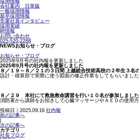
採用情報
会社案内 日英版
一般採用情報
新卒採用情報
先輩社員インタビュー
採用実績
IR情報
お問い合わせ
025-520-2288
NEWS
お知らせ・ブログ
お知らせ・ブログ
2025年9月号の社内報を更新しました
2025年9月号の社内報を更新しました
８／１９～８／２１の３日間 上越総合技術高校の２年生３名
設計・積算部で実際に使う図面の修正作業をしてもらいました
８／２９ 本社にて救急救命講習を行い１０名が参加しました
消防署から講師をお招きして心臓マッサージやＡＥＤの使用方
投稿日｜2025.09.16
社内報
前の記事へ
|
次の記事へ
カテゴリ
社長ブログ