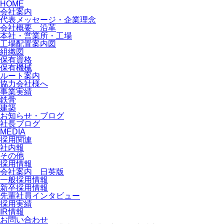
HOME
会社案内
代表メッセージ・企業理念
会社概要、沿革
本社・営業所・工場
工場配置案内図
組織図
保有資格
保有機械
ルート案内
協力会社様へ
事業実績
鉄骨
建築
お知らせ・ブログ
社長ブログ
MEDIA
採用関連
社内報
その他
採用情報
会社案内 日英版
一般採用情報
新卒採用情報
先輩社員インタビュー
採用実績
IR情報
お問い合わせ