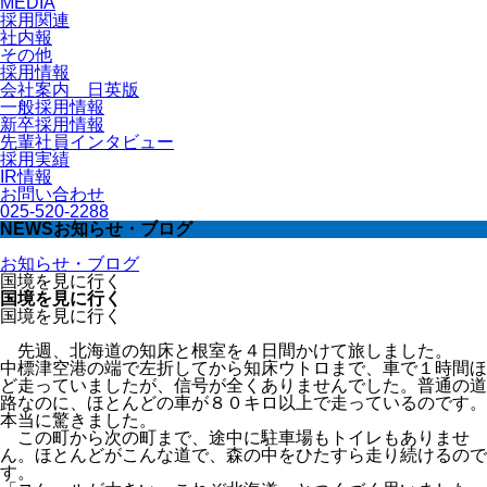
MEDIA
採用関連
社内報
その他
採用情報
会社案内 日英版
一般採用情報
新卒採用情報
先輩社員インタビュー
採用実績
IR情報
お問い合わせ
025-520-2288
NEWS
お知らせ・ブログ
お知らせ・ブログ
国境を見に行く
国境を見に行く
国境を見に行く
先週、北海道の知床と根室を４日間かけて旅しました。
中標津空港の端で左折してから知床ウトロまで、車で１時間ほ
ど走っていましたが、信号が全くありませんでした。普通の道
路なのに、ほとんどの車が８０キロ以上で走っているのです。
本当に驚きました。
この町から次の町まで、途中に駐車場もトイレもありませ
ん。ほとんどがこんな道で、森の中をひたすら走り続けるので
す。