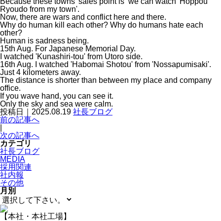
Because these towns' sales point is ‘we can watch 'Hoppou
Ryoudo from my town'.
Now, there are wars and conflict here and there.
Why do human kill each other? Why do humans hate each
other?
Human is sadness being.
15th Aug. For Japanese Memorial Day.
I watched 'Kunashiri-tou' from Utoro side.
16th Aug. I watched 'Habomai Shotou' from 'Nossapumisaki'.
Just 4 kilometers away.
The distance is shorter than between my place and company
office.
If you wave hand, you can see it.
Only the sky and sea were calm.
投稿日｜2025.08.19
社長ブログ
前の記事へ
|
次の記事へ
カテゴリ
社長ブログ
MEDIA
採用関連
社内報
その他
月別
【本社・本社工場】