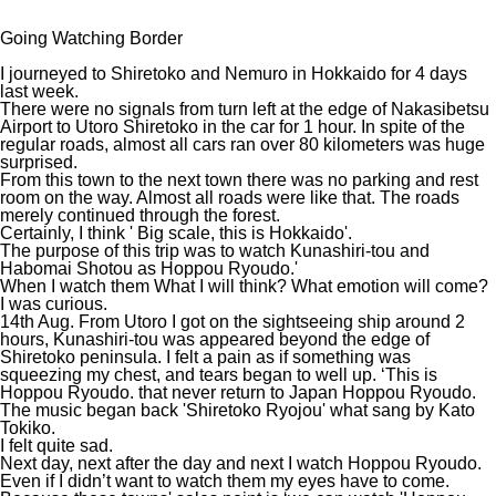
Going Watching Border
I journeyed to Shiretoko and Nemuro in Hokkaido for 4 days
last week.
There were no signals from turn left at the edge of Nakasibetsu
Airport to Utoro Shiretoko in the car for 1 hour. In spite of the
regular roads, almost all cars ran over 80 kilometers was huge
surprised.
From this town to the next town there was no parking and rest
room on the way. Almost all roads were like that. The roads
merely continued through the forest.
Certainly, I think ' Big scale, this is Hokkaido'.
The purpose of this trip was to watch Kunashiri-tou and
Habomai Shotou as Hoppou Ryoudo.'
When I watch them What I will think? What emotion will come?
I was curious.
14th Aug. From Utoro I got on the sightseeing ship around 2
hours, Kunashiri-tou was appeared beyond the edge of
Shiretoko peninsula. I felt a pain as if something was
squeezing my chest, and tears began to well up. ‘This is
Hoppou Ryoudo. that never return to Japan Hoppou Ryoudo.
The music began back 'Shiretoko Ryojou' what sang by Kato
Tokiko.
I felt quite sad.
Next day, next after the day and next I watch Hoppou Ryoudo.
Even if I didn’t want to watch them my eyes have to come.