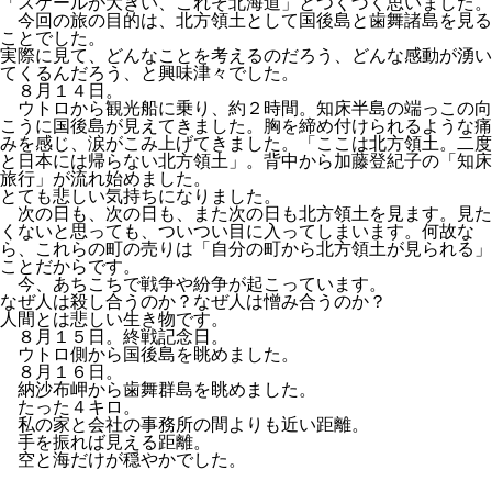
「スケールが大きい、これぞ北海道」とつくづく思いました。
今回の旅の目的は、北方領土として国後島と歯舞諸島を見る
ことでした。
実際に見て、どんなことを考えるのだろう、どんな感動が湧い
てくるんだろう、と興味津々でした。
８月１４日。
ウトロから観光船に乗り、約２時間。知床半島の端っこの向
こうに国後島が見えてきました。胸を締め付けられるような痛
みを感じ、涙がこみ上げてきました。「ここは北方領土。二度
と日本には帰らない北方領土」。背中から加藤登紀子の「知床
旅行」が流れ始めました。
とても悲しい気持ちになりました。
次の日も、次の日も、また次の日も北方領土を見ます。見た
くないと思っても、ついつい目に入ってしまいます。何故な
ら、これらの町の売りは「自分の町から北方領土が見られる」
ことだからです。
今、あちこちで戦争や紛争が起こっています。
なぜ人は殺し合うのか？なぜ人は憎み合うのか？
人間とは悲しい生き物です。
８月１５日。終戦記念日。
ウトロ側から国後島を眺めました。
８月１６日。
納沙布岬から歯舞群島を眺めました。
たった４キロ。
私の家と会社の事務所の間よりも近い距離。
手を振れば見える距離。
空と海だけが穏やかでした。