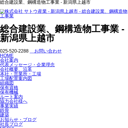
総合建設業、鋼構造物工事業 - 新潟県上越市
総合建設業、鋼構造物工事業 -
新潟県上越市
025-520-2288
お問い合わせ
HOME
会社案内
代表メッセージ・企業理念
会社概要、沿革
本社・営業所・工場
工場配置案内図
組織図
保有資格
保有機械
ルート案内
協力会社様へ
事業実績
鉄骨
建築
お知らせ・ブログ
社長ブログ