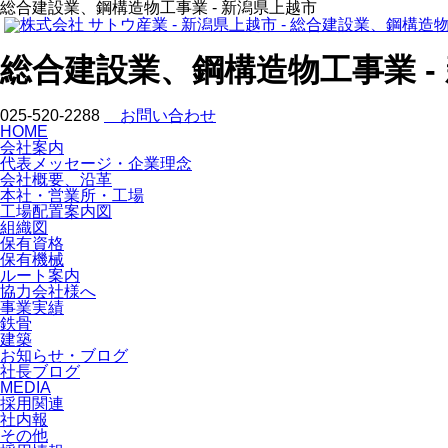
総合建設業、鋼構造物工事業 - 新潟県上越市
総合建設業、鋼構造物工事業 -
025-520-2288
お問い合わせ
HOME
会社案内
代表メッセージ・企業理念
会社概要、沿革
本社・営業所・工場
工場配置案内図
組織図
保有資格
保有機械
ルート案内
協力会社様へ
事業実績
鉄骨
建築
お知らせ・ブログ
社長ブログ
MEDIA
採用関連
社内報
その他