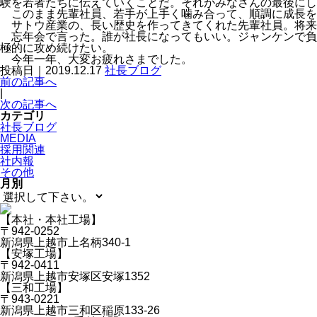
験を若者たちに伝えていくことだ。それがみなさんの最後にし
このまま先輩社員、若手が上手く噛み合って、順調に成長を
サトウ産業の、長い歴史を作ってきてくれた先輩社員。将来
忘年会で言った。誰が社長になってもいい。ジャンケンで負
極的に攻め続けたい。
今年一年、大変お疲れさまでした。
投稿日｜2019.12.17
社長ブログ
前の記事へ
|
次の記事へ
カテゴリ
社長ブログ
MEDIA
採用関連
社内報
その他
月別
【本社・本社工場】
〒942-0252
新潟県上越市上名柄340-1
【安塚工場】
〒942-0411
新潟県上越市安塚区安塚1352
【三和工場】
〒943-0221
新潟県上越市三和区稲原133-26