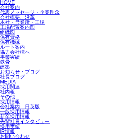
HOME
会社案内
代表メッセージ・企業理念
会社概要、沿革
本社・営業所・工場
工場配置案内図
組織図
保有資格
保有機械
ルート案内
協力会社様へ
事業実績
鉄骨
建築
お知らせ・ブログ
社長ブログ
MEDIA
採用関連
社内報
その他
採用情報
会社案内 日英版
一般採用情報
新卒採用情報
先輩社員インタビュー
採用実績
IR情報
お問い合わせ