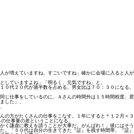
人が増えていますね。すごいですね」確かに会場に入ると人が
としていますよね」「明るく、元気ですね」と。
１０代２０代が過半数を占める。男女比は７０：３０になる。
同じ仕事をしているのに、Ａさんの時間外は１５時間程度、君
ました」、
、
んの方がたくさんの仕事をこなす。１年にすると＊１２月＝３
％の仕事量の差ということになる。
かく謙虚に教えを請うことが大事だ。がんばれ！」彼にはそう
た。「５０代は自分の生きてきた『証』を残す時間帯。『証』