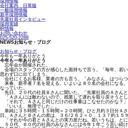
採用情報
会社案内 日英版
一般採用情報
新卒採用情報
先輩社員インタビュー
採用実績
IR情報
お問い合わせ
025-520-2288
NEWS
お知らせ・ブログ
お知らせ・ブログ
今年も一年ありがとう
今年も一年ありがとう
忘年会が開催された。
会場のスタッフの方が感心した面持ちで言う。「毎年、若い
思わず口に出てしまう。
会社にくるお客様、業者の方も言う。「みなさん、はつらつ
来春、新卒者７名を迎える。いよいよ８０名の会社になる。
なっていた。
先日、２０代の社員Ｂさんに聞いた。「先輩社員のＡさんと
「Ａさんには敵わないので、残業して遅れを取り戻そうとし
「それで、Ａさんと同じだけの仕事量はこなせたのかな？」
「いいえ、無理でした」。
単純に３５時間－１５時間＝２０時間。ひと月約３日分Ａさ
日。ＡさんとＢさんの差は、３６/２６２＝０．１３７約１５
「それが今の君とＡさんとの実力差だね。若いうちは、とに
５０代、６０代の社員のみなさんには今年１年こう言い続け