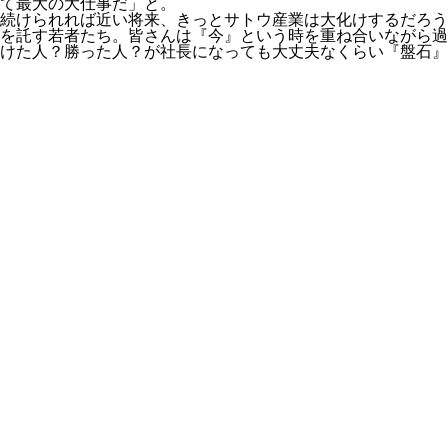
て最大の大仕事だ」と。
続けられれば近い将来、きっとサトウ産業は大化けするだろう
を託す若者たち。皆さんは『今』という時を重ね合いながら過
けた人？勝った人？が社長になっても大丈夫なくらい『盤石』