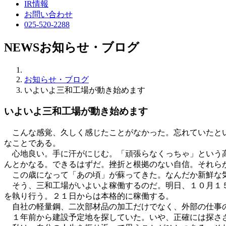
IR情報
お問い合わせ
025-520-2288
NEWS
お知らせ・ブログ
お知らせ・ブログ
いよいよ三和工場が動き始めます
いよいよ三和工場が動き始めます
こんな感覚、久しく感じたことがなかった。忘れていたとい
なことである。
心地良い。手に汗がにじむ。「頑張らなくっちゃ」という高
んとかなる。できるはずだ。挫折と根拠のない自信。それら
この歳になって「あの頃」が蘇ってきた。なんだか新鮮な気
そう、三和工場がいよいよ稼働するのだ。明日、１０月１５
を執り行う。２１日からは本格的に稼働する。
自社の軽量鋼、二次部材品の加工だけでなく、外部の仕事の
１年前から建設予定地を探していた。いや、正確には探さ