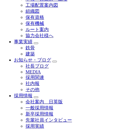
工場配置案内図
組織図
保有資格
保有機械
ルート案内
協力会社様へ
事業実績
鉄骨
建築
お知らせ・ブログ
社長ブログ
MEDIA
採用関連
社内報
その他
採用情報
会社案内 日英版
一般採用情報
新卒採用情報
先輩社員インタビュー
採用実績