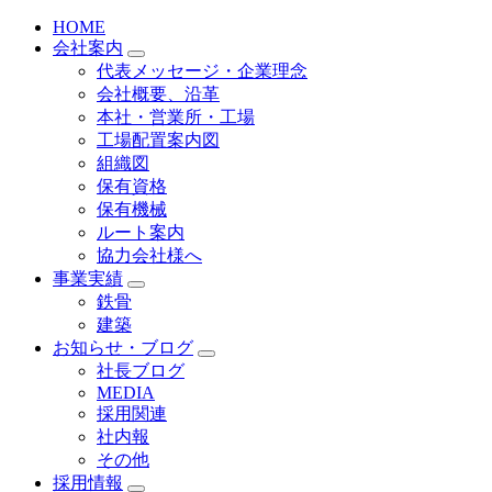
HOME
会社案内
代表メッセージ・企業理念
会社概要、沿革
本社・営業所・工場
工場配置案内図
組織図
保有資格
保有機械
ルート案内
協力会社様へ
事業実績
鉄骨
建築
お知らせ・ブログ
社長ブログ
MEDIA
採用関連
社内報
その他
採用情報