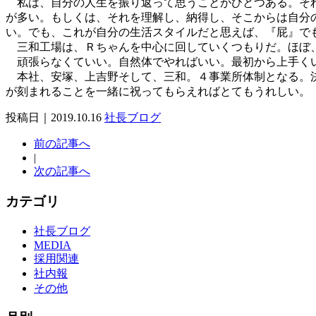
私は、自分の人生を振り返って思うことがひとつある。それ
が多い。もしくは、それを理解し、納得し、そこからは自分
い。でも、これが自分の生活スタイルだと思えば、『屁』で
三和工場は、Ｒちゃんを中心に回していくつもりだ。ほぼ、
頑張らなくていい。自然体でやればいい。最初から上手くい
本社、安塚、上吉野そして、三和。４事業所体制となる。決
が刻まれることを一緒に祝ってもらえればとてもうれしい。
投稿日｜2019.10.16
社長ブログ
前の記事へ
|
次の記事へ
カテゴリ
社長ブログ
MEDIA
採用関連
社内報
その他