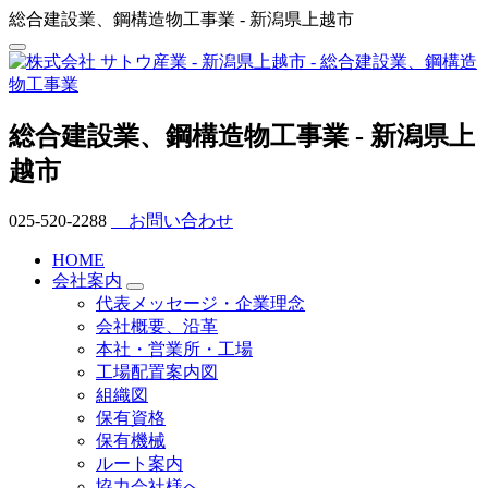
総合建設業、鋼構造物工事業 - 新潟県上越市
総合建設業、鋼構造物工事業 - 新潟県上
越市
025-520-2288
お問い合わせ
HOME
会社案内
代表メッセージ・企業理念
会社概要、沿革
本社・営業所・工場
工場配置案内図
組織図
保有資格
保有機械
ルート案内
協力会社様へ