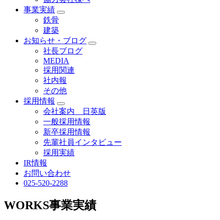
事業実績
鉄骨
建築
お知らせ・ブログ
社長ブログ
MEDIA
採用関連
社内報
その他
採用情報
会社案内 日英版
一般採用情報
新卒採用情報
先輩社員インタビュー
採用実績
IR情報
お問い合わせ
025-520-2288
WORKS
事業実績