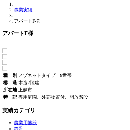
事業実績
アパートF様
アパートF様
種 別
メゾネットタイプ 9世帯
構 造
木造2階建
所在地
上越市
特 記
専用庭園、外部物置付、開放階段
実績カテゴリ
農業用施設
鉄骨