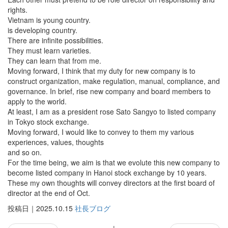
rights.
Vietnam is young country.
is developing country.
There are infinite possibilities.
They must learn varieties.
They can learn that from me.
Moving forward, I think that my duty for new company is to
construct organization, make regulation, manual, compliance, and
governance. In brief, rise new company and board members to
apply to the world.
At least, I am as a president rose Sato Sangyo to listed company
in Tokyo stock exchange.
Moving forward, I would like to convey to them my various
experiences, values, thoughts
and so on.
For the time being, we aim is that we evolute this new company to
become listed company in Hanoi stock exchange by 10 years.
These my own thoughts will convey directors at the first board of
director at the end of Oct.
投稿日｜2025.10.15
社長ブログ