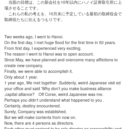
当面の目標は、この新会社を10年以内にハノイ証券取引所に上
場させることです。
これらの私の考えを、10月末に予定している最初の取締役会で
取締役たちに伝えるつもりです。
Two weeks ago, I went to Hanoi.
On the first day, I met huge flood for the first time in 50 years.
From first day, I experienced very exciting.
The reason I went to Hanoi was to open account.
Since May, we have planned and overcome many afflictions to
create new company.
Finally, we were able to accomplish it.
Only about 1 year.
1 year ago, We met together .Suddenly, weird Japanese visit ed
your office and said 'Why don't you make business alliance
,capital alliance? Off Corse, weird Japanese was me.
Perhaps you didn't understand what happened to you .
Certainly, destiny encountered.
Surely, Company was established.
But we will make contents from now on.
Now, there are 4 persons as directors.
Each other must pretend to be role director on responsibility and