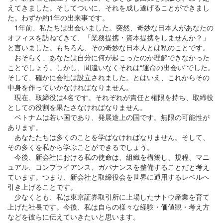
えてきました。そしてついに、それを成し遂げることができまし
た。わずか約1年の出来事です。
1年前、私たちは出会いました。突然、奇妙な日本人があなたの
オフィスを訪ねてきて、「業務提携・資本提携をしませんか？」
と言いました。もちろん、その奇妙な日本人とは私のことです。
おそらく、あなたは自分に何が起こったのか理解できなかった
ことでしょう。しかし、間違いなくそれは“運命の出会い”でした。
そして、確かに会社は設立されました。とはいえ、これからその
中身を作っていかなければなりません。
現在、取締役は4名です。それぞれが責任と権限を持ち、取締役
としての役割を果たさなければなりません。
ベトナムは若い国であり、発展途上の国です。無限の可能性が
あります。
あなたたちは多くのことを学ばなければなりません。そして、
その多くを私から学ぶことができるでしょう。
今後、新会社における私の使命は、組織を構築し、規程、マニ
ュアル、コンプライアンス、ガバナンスを整備することだと考え
ています。つまり、新会社と取締役会を世界に通用するレベルへ
引き上げることです。
少なくとも、私は東京証券取引所に上場したサトウ産業を育て
上げた社長です。今後、私は自らの様々な経験・価値観・考え方
などを彼らに伝えていきたいと思います。