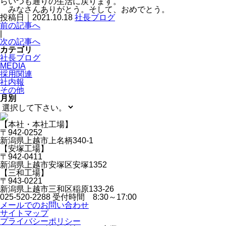
らいつも通りの生活に戻ります。
みなさんありがとう。そして、おめでとう。
投稿日｜2021.10.18
社長ブログ
前の記事へ
|
次の記事へ
カテゴリ
社長ブログ
MEDIA
採用関連
社内報
その他
月別
【本社・本社工場】
〒942-0252
新潟県上越市上名柄340-1
【安塚工場】
〒942-0411
新潟県上越市安塚区安塚1352
【三和工場】
〒943-0221
新潟県上越市三和区稲原133-26
025-520-2288
受付時間 8:30～17:00
メールでのお問い合わせ
サイトマップ
プライバシーポリシー