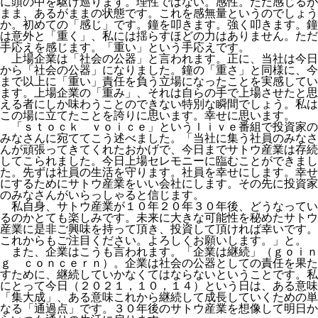
に頭の中を駆け巡ります。理性ではない。感性。ただ感じるが
まま、あるがままの状態です。これを感無量というのでしょう
か。初めての「感じ」です。鐘を叩きます。強く叩きます。鐘
は意外と「重く」、私には揺らすほどの力はありません。ただ
手応えを感じます。「重い」という手応えです。
上場企業は「社会の公器」と言われます。正に、当社は今日
から「社会の公器」になりました。鐘の「重さ」と同様に、今
まで以上に「重い」責任を負う立場になったことを実感してい
ます。上場企業の「重み」、それは自らの手で上場させたと思
える者にしか味わうことのできない特別な瞬間でしょう。私は
この場に立てたことを誇りに思います。幸せに思います。
「ｓｔｏｃｋ ｖｏｉｃｅ」というｌｉｖｅ番組で投資家の
みなさんに宛ててこう述べました。「当社に集う社員のみなさ
んが頑張ってきてくれたおかげで、今日までサトウ産業は存続
してこられました。今日上場セレモニーに臨むことができまし
た。先ずは社員の生活を守ります。社員を幸せにします。幸せ
にするためにサトウ産業をいい会社にします。その先に投資家
のみなさんがいらっしゃると信じます。
私自身、サトウ産業が１０年２０年３０年後、どうなってい
るのかとても楽しみです。未来に大きな可能性を秘めたサトウ
産業に是非ご興味を持って頂き、投資して頂ければ幸いです。
これからもご注目ください。よろしくお願いします。」と。
また、企業はこうも言われます。「企業は継続」（ｇｏｉｎ
ｇ ｃｏｎｃｅｒｎ）。企業は社会の公器としての責任を果た
すために、継続していかなくてはならないということです。私
にとって今日（２０２１，１０，１４）という日は、ある意味
「集大成」、ある意味これから継続して成長していくための単
なる「通過点」です。３０年後のサトウ産業を想像して明日か