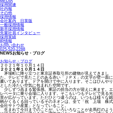
MEDIA
採用関連
社内報
その他
採用情報
会社案内 日英版
一般採用情報
新卒採用情報
先輩社員インタビュー
採用実績
IR情報
お問い合わせ
025-520-2288
NEWS
お知らせ・ブログ
お知らせ・ブログ
２０２１年１０月１４日
２０２１年１０月１４日
茅場町に降り立つと東京証券取引所の建物が見えてきまし
た。テレビで見たことのある赤い「ＪＰＸ」の文字が壁一面に
書いてあります。ドアを開けて中に入ります。そこはひんやり
とした冷たい空気に包まれた空間です。
少しずつ高まる緊張感。東証の担当の方が迎えに来ます。エ
レベータに乗り会場に入ります。そこもいつもテレビで見る光
景が広がっています。ただひとつ違うのは、いつもは様々な銘
柄がくるくる回っているそのネオンは、全て「祝 上場 株式
会社サトウ産業」となっていること。
生まれて今日までのことが、いろいろなことが走馬灯のよう