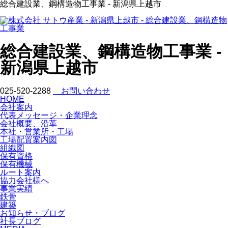
総合建設業、鋼構造物工事業 - 新潟県上越市
総合建設業、鋼構造物工事業 -
新潟県上越市
025-520-2288
お問い合わせ
HOME
会社案内
代表メッセージ・企業理念
会社概要、沿革
本社・営業所・工場
工場配置案内図
組織図
保有資格
保有機械
ルート案内
協力会社様へ
事業実績
鉄骨
建築
お知らせ・ブログ
社長ブログ