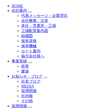
HOME
会社案内
代表メッセージ・企業理念
会社概要、沿革
本社・営業所・工場
工場配置案内図
組織図
保有資格
保有機械
ルート案内
協力会社様へ
事業実績
鉄骨
建築
お知らせ・ブログ
社長ブログ
MEDIA
採用関連
社内報
その他
採用情報