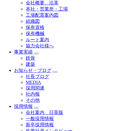
会社概要、沿革
本社・営業所・工場
工場配置案内図
組織図
保有資格
保有機械
ルート案内
協力会社様へ
事業実績
鉄骨
建築
お知らせ・ブログ
社長ブログ
MEDIA
採用関連
社内報
その他
採用情報
会社案内 日英版
一般採用情報
新卒採用情報
先輩社員インタビュー